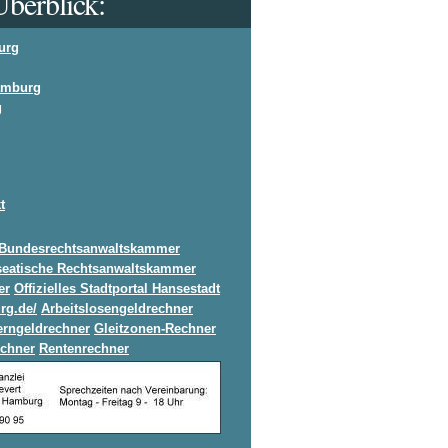
berblick:
urg
amburg
g
t
Bundesrechtsanwaltskammer
eatische Rechtsanwaltskammer
er
Offizielles Stadtportal Hansestadt
rg.de/
Arbeitslosengeldrechner
erngeldrechner
Gleitzonen-Rechner
chner
Rentenrechner