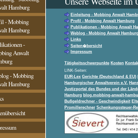
Unsere Webseite im Ü
alt Hamburg
Einleitung - Mobbing Anwalt Hamb
fil - Mobbing
Profil - Mobbing Anwalt Hamburg
Publikationen - Mobbing Anwalt H
alt Hamburg
Weblog - Mobbing Anwalt Hambur
Links
likationen -
Seiten�bersicht
bing Anwalt
Impressum
mburg
Tätigkeitsschwerpunkte
Kosten
Kontak
LINK-Seiten:
log - Mobbing
EUR-Lex
Gerichte (Deutschland & EU)
alt Hamburg
Hamburgischer Anwaltverein e.V.
Hans
Justizportal des Bundes und der Länd
Hamburg
blog.mobbing-anwalt-hambu
ks
Bußgeldrechner - Geschwindigkeit
Elt
Promillerechner
Schenkungssteuer-Re
tenübersicht
ressum