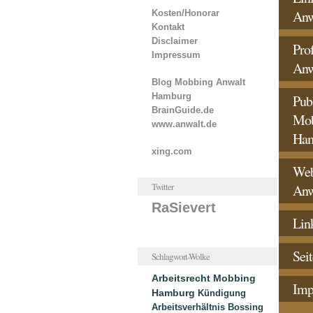
Anw
Kosten/Honorar
Kontakt
Disclaimer
Pro
Impressum
Anw
Blog Mobbing Anwalt
Hamburg
Pub
BrainGuide.de
Mob
www.anwalt.de
Ha
xing.com
Web
Twitter
Anw
RaSievert
Lin
Sei
Schlagwort-Wolke
Arbeitsrecht
Mobbing
Imp
Hamburg
Kündigung
Arbeitsverhältnis
Bossing