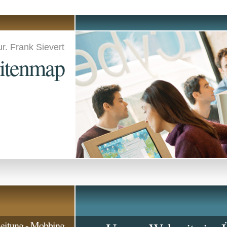
ur. Frank Sievert
itenmap
leitung - Mobbing